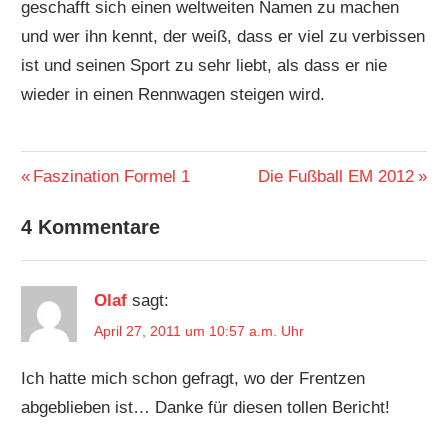
geschafft sich einen weltweiten Namen zu machen
und wer ihn kennt, der weiß, dass er viel zu verbissen
ist und seinen Sport zu sehr liebt, als dass er nie
wieder in einen Rennwagen steigen wird.
FORMEL
FORMEL
Vorheriger
Faszination Formel 1
Nächster
Die Fußball EM 2012
1
1
Beitragsnavigation
Beitrag:
Beitrag:
HEINZ-
4 Kommentare
HARALD
FRENTZEN
Olaf
sagt:
April 27, 2011 um 10:57 a.m. Uhr
Ich hatte mich schon gefragt, wo der Frentzen
abgeblieben ist… Danke für diesen tollen Bericht!