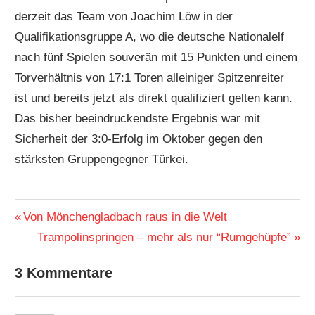
derzeit das Team von Joachim Löw in der
Qualifikationsgruppe A, wo die deutsche Nationalelf
nach fünf Spielen souverän mit 15 Punkten und einem
Torverhältnis von 17:1 Toren alleiniger Spitzenreiter
ist und bereits jetzt als direkt qualifiziert gelten kann.
Das bisher beeindruckendste Ergebnis war mit
Sicherheit der 3:0-Erfolg im Oktober gegen den
stärksten Gruppengegner Türkei.
EM
FUSSBALL
Vorheriger
Von Mönchengladbach raus in die Welt
EM
Beitragsnavigation
Beitrag:
Nächster
Trampolinspringen – mehr als nur “Rumgehüpfe”
2012
Beitrag:
FUSSBALL
3 Kommentare
EUROPAMEISTERSCHAFT
KIEW