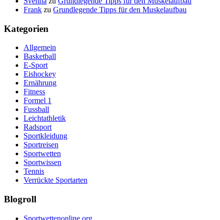
Svenna
zu
Grundlegende Tipps für den Muskelaufbau
Frank
zu
Grundlegende Tipps für den Muskelaufbau
Kategorien
Allgemein
Basketball
E-Sport
Eishockey
Ernährung
Fitness
Formel 1
Fussball
Leichtathletik
Radsport
Sportkleidung
Sportreisen
Sportwetten
Sportwissen
Tennis
Verrückte Sportarten
Blogroll
Sportwettenonline.org