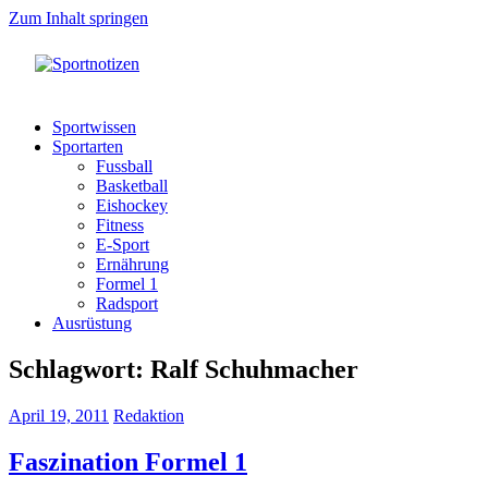
Zum Inhalt springen
Sportnotizen
Wir
machen
Sportwissen
Werbung
Sportarten
für
Fussball
Sport!
Basketball
Eishockey
Fitness
E-Sport
Ernährung
Formel 1
Radsport
Ausrüstung
Schlagwort:
Ralf Schuhmacher
April 19, 2011
Redaktion
Faszination Formel 1