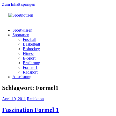
Zum Inhalt springen
Sportnotizen
Wir
machen
Sportwissen
Werbung
Sportarten
für
Fussball
Sport!
Basketball
Eishockey
Fitness
E-Sport
Ernährung
Formel 1
Radsport
Ausrüstung
Schlagwort:
Formel1
April 19, 2011
Redaktion
Faszination Formel 1