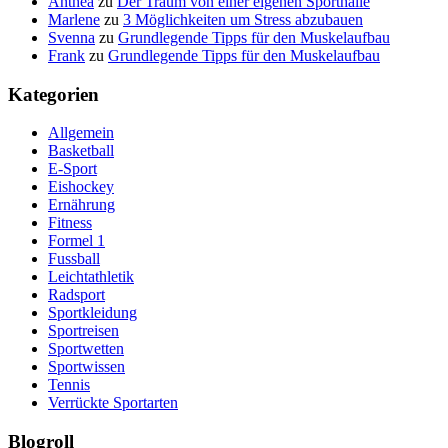
Anthea
zu
Der Traum von einer eigenen Sporthalle
Marlene
zu
3 Möglichkeiten um Stress abzubauen
Svenna
zu
Grundlegende Tipps für den Muskelaufbau
Frank
zu
Grundlegende Tipps für den Muskelaufbau
Kategorien
Allgemein
Basketball
E-Sport
Eishockey
Ernährung
Fitness
Formel 1
Fussball
Leichtathletik
Radsport
Sportkleidung
Sportreisen
Sportwetten
Sportwissen
Tennis
Verrückte Sportarten
Blogroll