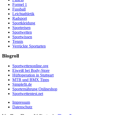
Formel 1
Fussball
Leichtathletik
Radsport
Sportkleidung
Sportreisen
Sportwetten
Sportwissen
Tennis
Verrückte Sportarten
Blogroll
Sportwettenonline.org
Eiweiß bei Body-Store
Hüftoperation in Stuttgart
MTB und BMX Tipps
Simplefit.de
Sporternährung Onlineshop
Sportwettentest.net
Impressum
Datenschutz