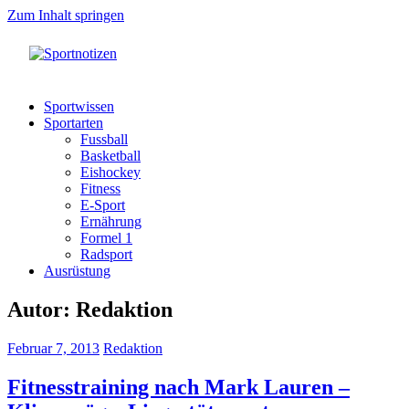
Zum Inhalt springen
Sportnotizen
Wir
machen
Sportwissen
Werbung
Sportarten
für
Fussball
Sport!
Basketball
Eishockey
Fitness
E-Sport
Ernährung
Formel 1
Radsport
Ausrüstung
Autor:
Redaktion
Februar 7, 2013
Redaktion
Fitnesstraining nach Mark Lauren –