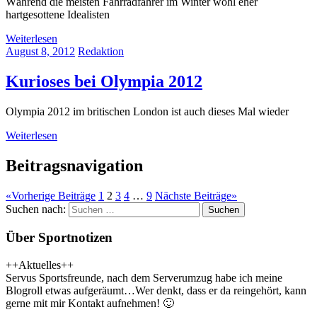
Während die meisten Fahrradfahrer im Winter wohl eher
hartgesottene Idealisten
Weiterlesen
August 8, 2012
Redaktion
Kurioses bei Olympia 2012
Olympia 2012 im britischen London ist auch dieses Mal wieder
Weiterlesen
Beitragsnavigation
«
Vorherige Beiträge
1
2
3
4
…
9
Nächste Beiträge
»
Suchen nach:
Suchen
Über Sportnotizen
++Aktuelles++
Servus Sportsfreunde, nach dem Serverumzug habe ich meine
Blogroll etwas aufgeräumt…Wer denkt, dass er da reingehört, kann
gerne mit mir Kontakt aufnehmen! 🙂